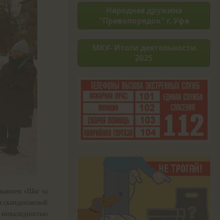
Народная дружина
"Правопорядок" г. Уфа
МКУ- Итоги деятельности
2025
званием «Шаг за
я скандинавской
 инвалидностью