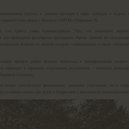
ормированы группы, и занятия проходят в парке культуры и отдыха 
в парковой зоне рядом с Центром «РИТМ» (Парковая, 9).
за счет гранта главы Администрации Уфы, что позволило закупи
е для проведения регулярных тренировок. Кроме занятий по скандинавс
нтересные встречи на свежем воздухе, соревнования, а также запланир
изации проекта ребята активно втянулись в тренировочный процесс.
ки приведут к хорошим спортивным результатам, - отметила руковод
 Людмила Сахапова.
е только способствует физическому развитию участников, но и созда
то особенно важно для детей и подростков с ментальной инвалидностью