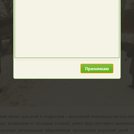
Принимаю
ный проект для детей и подростков с ментальной инвалидностью под на
цев, независимо от погодных условий, ребята будут регулярно заниматьс
выступает региональная общественная организация родителей детей с