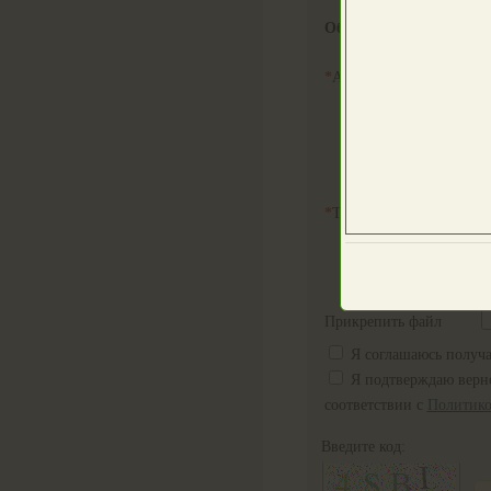
Обращение
*
Адрес проблемы
И
*
Текст Обращения
Прикрепить файл
Я соглашаюсь получа
Я подтверждаю верно
соответствии с
Политико
Введите код: