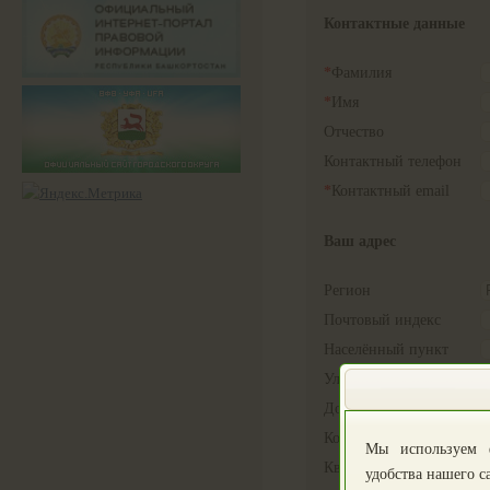
Контактные данные
*
Фамилия
*
Имя
Отчество
Контактный телефон
*
Контактный email
Ваш адрес
Регион
Почтовый индекс
Населённый пункт
Улица
Дом
Корпус
Мы используем 
Квартира
удобства нашего с