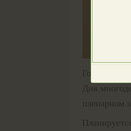
Госсобрани
Дня многоде
пленарном з
Планируетс