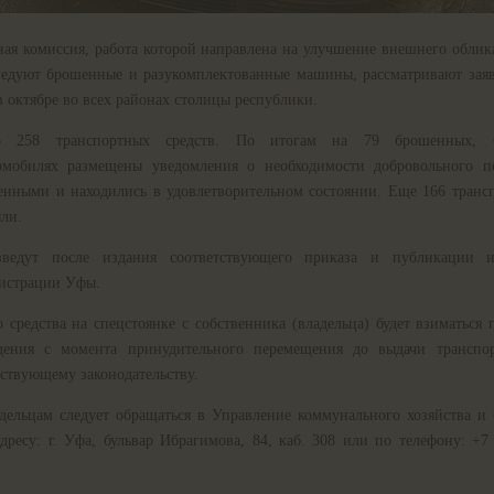
ная комиссия, работа которой направлена на улучшение внешнего облик
ледуют брошенные и разукомплектованные машины, рассматривают заяв
 октябре во всех районах столицы республики.
но 258 транспортных средств. По итогам на 79 брошенных, 
омобилях размещены уведомления о необходимости добровольного п
нными и находились в удовлетворительном состоянии. Еще 166 трансп
ли.
ведут после издания соответствующего приказа и публикации 
истрации Уфы.
 средства на спецстоянке с собственника (владельца) будет взиматься 
дения с момента принудительного перемещения до выдачи транспор
йствующему законодательству.
дельцам следует обращаться в Управление коммунального хозяйства и 
есу: г. Уфа, бульвар Ибрагимова, 84, каб. 308 или по телефону: +7 