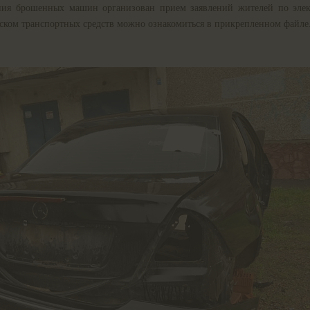
ния брошенных машин организован прием заявлений жителей по элек
иском транспортных средств можно ознакомиться в прикрепленном файле