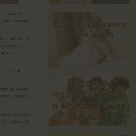
а города. Члены
ления жителей.
бесхозяйных и
еремещения. 13
ортных средств
информации на
плата за каждые
тного средства
благоустройства
(347) 294-61-11