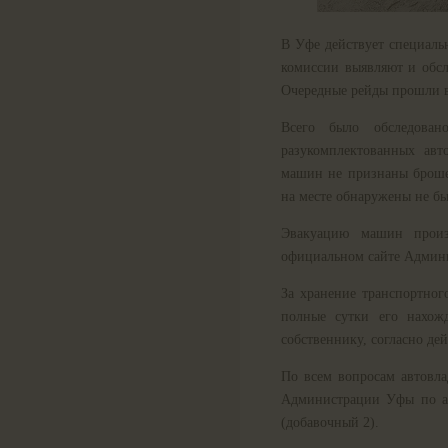
В Уфе действует специаль
комиссии выявляют и обс
Очередные рейды прошли в
Всего было обследова
разукомплектованных авт
машин не признаны броше
на месте обнаружены не бы
Эвакуацию машин произ
официальном сайте Админ
За хранение транспортного
полные сутки его нахож
собственнику, согласно де
По всем вопросам автовла
Администрации Уфы по адр
(добавочный 2).