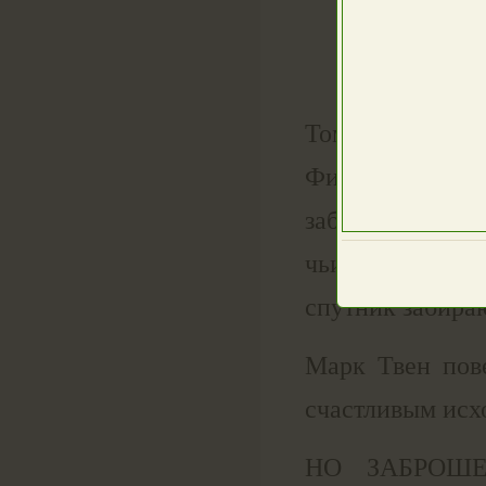
Тому Сойеру за
Финн думают
заброшенном до
чьи-то шаги. 
спутник забира
Марк Твен пов
счастливым ис
НО ЗАБРОШ