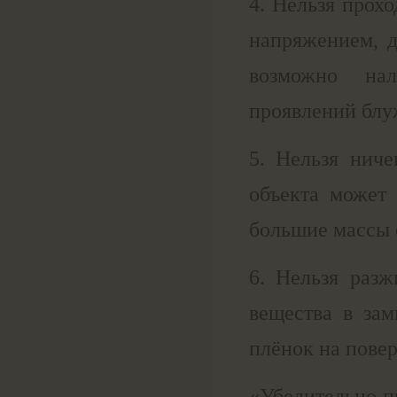
4. Нельзя прох
напряжением, д
возможно на
проявлений блу
5. Нельзя ниче
объекта может
большие массы 
6. Нельзя разж
вeщecтвa в зa
плёнoк нa пoвep
«Убедительно п