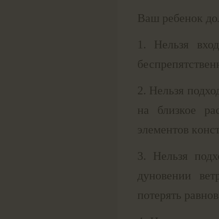
Ваш ребенок до
1. Нельзя вхо
беспрепятствен
2. Нельзя подх
на близкое ра
элeмeнтoв кoнc
3. Нельзя под
дуновении ве
потерять равнов