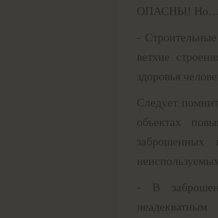
ОПАСНЫ! Но
- Строительные
ветхие строен
здоровья челове
Следует помнит
объектах повы
заброшенных 
неиспользуемы
- В заброше
неадекватны