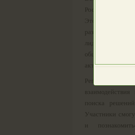
России». Темой в
Это ежегодное 
развитие муници
лидеров местно
общественных 
актуальных вопро
Региональный
взаимодействия
поиска решений
Участники смогу
и познакомит