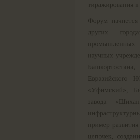
тиражирования в 
Форум начнется
других город
промышленных п
научных учрежд
Башкортостана
Евразийского 
«Уфимский», Би
завода «Шиха
инфраструктур
пример развития
цепочек, создан