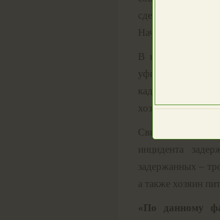
сделал компании з
Началась словесна
В какой-то момен
уфимец, снял с ж
кадрах видно, что
хозяин не сразу см
Свидетели конфл
инцидента задер
задержанных – тро
а также хозяин пит
«По данному фа